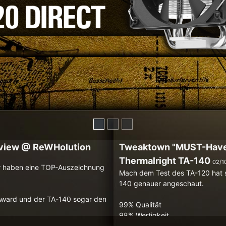
eview @ ReWHolution
Tweaktown "MUST-Have"
Thermalright TA-140
02/1
er haben eine TOP-Auszeichnung
Mach dem Test des TA-120 hat 
140 genauer angeschaut.
ward und der TA-140 sogar den
99% Qualität
98% Wertigkeit